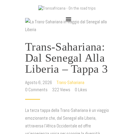
TRANSAFRICANA - ON THE ROAD TRIPS
Adventures on the road
Trans-Sahariana:
Home
Dal Senegal Alla
Cape To Cairo 2025
Liberia – Tappa 3
Trans-Sahariana 2024
Viaggia Con Noi
Agosto 6, 2026
Trans-Sahariana
Chi Siamo
0
Comments
322
Views
0
Likes
Blog
La terza tappa della Trans-Sahariana è un viaggio
emozionante che, dal Senegal alla Liberia,
attraversa l’Africa Occidentale ed offre
un’esperienza unica per scoprire la diversità