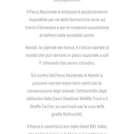
Il Parco Nazionale di Amboseli è assolutamente
imperdibile per via delle fantastiche viste sul
monte Kilimanjaro e per la numerosa popolazione
di elefanti dalle incredibili zanne.
Nairobi, la capitale del Kenya, è l’unica capitale al
mondo che può vantare un parco nazionale a soli
7 chilometri dal centro cittadino.
Sui confini del Parco Nazionale di Nairobi si
possono visitare importanti centri per la
conservazione degli animali: l’orfanotrofio degli
elefantini della David Sheldrick Wildlife Trust e il
Giraffe Center, un santuario per la cura delle
giraffe Rothschild.
Il Kenya è caratterizzato dalla Great Rift Valley