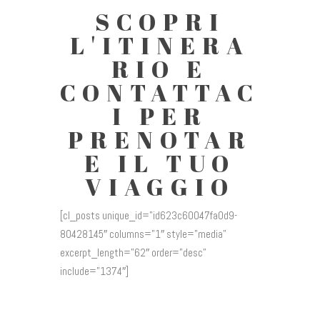
SCOPRI
L'ITINERA
RIO E
CONTATTAC
I PER
PRENOTAR
E IL TUO
VIAGGIO
[cl_posts unique_id=”id623c60047fa0d9-
80428145″ columns=”1″ style=”media”
excerpt_length=”62″ order=”desc”
include=”1374″]