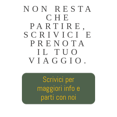
NON RESTA
CHE
PARTIRE,
SCRIVICI E
PRENOTA
IL TUO
VIAGGIO.
Scrivici per
maggiori info e
parti con noi