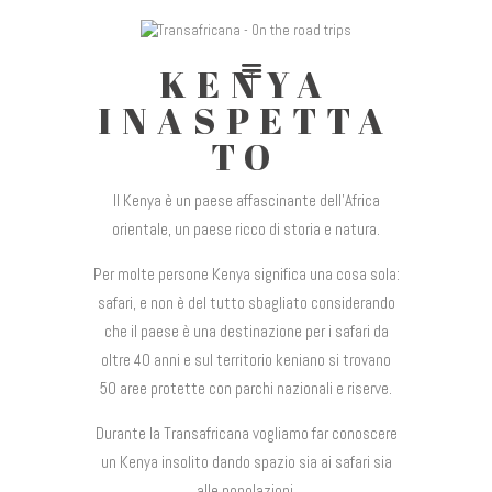
KENYA
TRANSAFRICANA - ON THE ROAD TRIPS
Adventures on the road
INASPETTA
TO
Home
Il Kenya è un paese affascinante dell’Africa
Cape To Cairo 2025
orientale, un paese ricco di storia e natura.
Trans-Sahariana 2024
Per molte persone Kenya significa una cosa sola:
Viaggia Con Noi
safari, e non è del tutto sbagliato considerando
Chi Siamo
che il paese è una destinazione per i safari da
Blog
oltre 40 anni e sul territorio keniano si trovano
50 aree protette con parchi nazionali e riserve.
Durante la Transafricana vogliamo far conoscere
un Kenya insolito dando spazio sia ai safari sia
alle popolazioni.