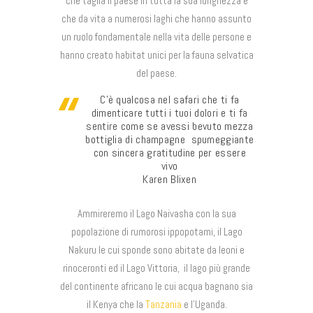
che taglia il paese in tutta la sua lunghezza e
che da vita a numerosi laghi che hanno assunto
un ruolo fondamentale nella vita delle persone e
hanno creato habitat unici per la fauna selvatica
del paese.
C’è qualcosa nel safari che ti fa
dimenticare tutti i tuoi dolori e ti fa
sentire come se avessi bevuto mezza
bottiglia di champagne spumeggiante
con sincera gratitudine per essere
vivo
Karen Blixen
Ammireremo il Lago Naivasha con la sua
popolazione di rumorosi ippopotami, il Lago
Nakuru le cui sponde sono abitate da leoni e
rinoceronti ed il Lago Vittoria, il lago più grande
del continente africano le cui acqua bagnano sia
il Kenya che la
Tanzania
e l’Uganda.