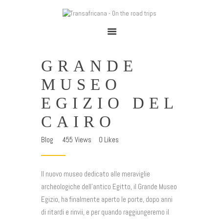
TRANSAFRICANA - ON THE ROAD TRIPS
Adventures on the road
GRANDE
Home
MUSEO
Cape To Cairo 2025
EGIZIO DEL
Trans-Sahariana 2024
CAIRO
Viaggia Con Noi
Blog
455
Views
0
Likes
Chi Siamo
Blog
Il nuovo museo dedicato alle meraviglie
archeologiche dell’antico Egitto, il Grande Museo
Egizio, ha finalmente aperto le porte, dopo anni
di ritardi e rinvii, e per quando raggiungeremo il