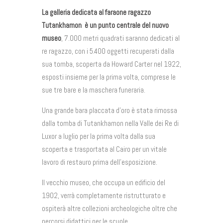
La galleria dedicata al faraone ragazzo
Tutankhamon è un punto centrale del nuovo
museo
, 7.000 metri quadrati saranno dedicati al
re ragazzo, con i 5.400 oggetti recuperati dalla
sua tomba, scoperta da Howard Carter nel 1922,
esposti insieme per la prima volta, comprese le
sue tre bare e la maschera funeraria.
Una grande bara placcata d’oro è stata rimossa
dalla tomba di Tutankhamon nella Valle dei Re di
Luxor a luglio per la prima volta dalla sua
scoperta e trasportata al Cairo per un vitale
lavoro di restauro prima dell’esposizione.
Il vecchio museo, che occupa un edificio del
1902, verrà completamente ristrutturato e
ospiterà altre collezioni archeologiche oltre che
percorsi didattici per le scuole.