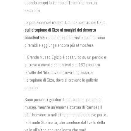
quando scoprì la tomba di Tutankhamon un
secolo fa.
La posizione del museo, fuori dal centro del Cairo,
sull’altopiano di Giza ai margini del deserto
occidentale
, regala splendide viste sulle famose
piramidi e aggiunge ancora più atmosfera.
Il Grande Museo Egizio è costruito su un pendio e
si trova a cavallo del dislivello di 162 piedi tra
la valle del Nilo, dove si trova l’ingresso, e
l’altopiano di Giza, dove si trovano le gallerie
principali.
Sono presenti giardini di sculture nel parco del
museo, mentre un’enorme statua di Ramses II
dà il benvenuto nell’atrio principale da dove parte
la Grande Scalinata, che conduce dal livello della
valle all’altopiano, scalinata che sarà