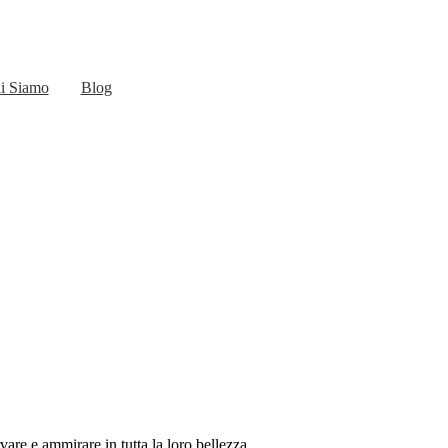
i Siamo
Blog
are e ammirare in tutta la loro bellezza.