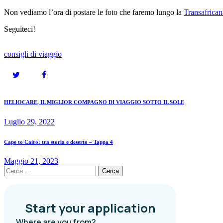
Non vediamo l’ora di postare le foto che faremo lungo la
Transafrican
Seguiteci!
consigli di viaggio
Navigazione
Previous
HELIOCARE, IL MIGLIOR COMPAGNO DI VIAGGIO SOTTO IL SOLE
post:
articoli
Luglio 29, 2022
Next
Cape to Cairo: tra storia e deserto – Tappa 4
post:
Maggio 21, 2023
Ricerca
per: