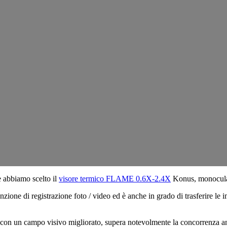
e abbiamo scelto il
visore termico FLAME 0.6X-2.4X
Konus, monocular
 funzione di registrazione foto / video ed è anche in grado di trasferire l
con un campo visivo migliorato, supera notevolmente la concorrenza anc