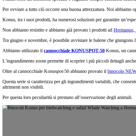
Per ovviare a tutto ciò occorre una buona attrezzatura. Noi abbiamo opt
Konus, tra i suoi prodotti, ha numerosi soluzioni per garantire un’esper
Non abbiamo resistito e abbiamo già provato i prodotti ad
Hermanus, 
Tra giugno e novembre, è possibile avvistare le balene che giungono lun
Abbiamo utilizzato il
cannocchiale KONUSPOT-50
Konus, un cannoc
L’ingrandimento zoom permette di scoprire i più piccoli dettagli anche n
Oltre al cannocchiale Konuspot-50 abbiamo provato il
binocolo N
Questa serie si caratterizza per gli ingrandimenti variabili, che cons
altrimenti non visibili.
Per questa loro peculiarità si prestano all’osservazione degli animali.