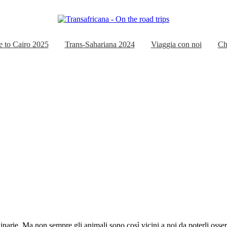
 to Cairo 2025
Trans-Sahariana 2024
Viaggia con noi
Ch
arie. Ma non sempre gli animali sono così vicini a noi da poterli osserv