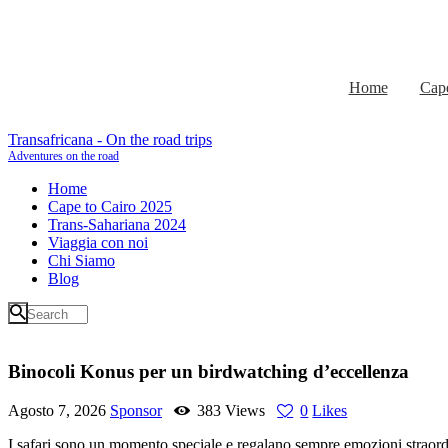
Home
Cape
Transafricana - On the road trips
Adventures on the road
Home
Cape to Cairo 2025
Trans-Sahariana 2024
Viaggia con noi
Chi Siamo
Blog
Binocoli Konus per un birdwatching d’eccellenza
Agosto 7, 2026
Sponsor
383
Views
0
Likes
I safari sono un momento speciale e regalano sempre emozioni straordin